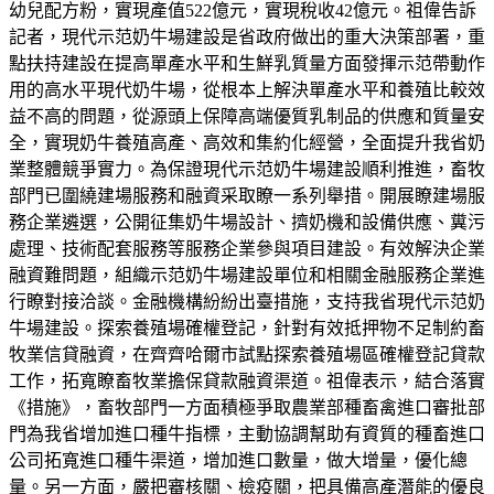
幼兒配方粉，實現產值522億元，實現稅收42億元。祖偉告訴
記者，現代示范奶牛場建設是省政府做出的重大決策部署，重
點扶持建設在提高單產水平和生鮮乳質量方面發揮示范帶動作
用的高水平現代奶牛場，從根本上解決單產水平和養殖比較效
益不高的問題，從源頭上保障高端優質乳制品的供應和質量安
全，實現奶牛養殖高產、高效和集約化經營，全面提升我省奶
業整體競爭實力。為保證現代示范奶牛場建設順利推進，畜牧
部門已圍繞建場服務和融資采取瞭一系列舉措。開展瞭建場服
務企業遴選，公開征集奶牛場設計、擠奶機和設備供應、糞污
處理、技術配套服務等服務企業參與項目建設。有效解決企業
融資難問題，組織示范奶牛場建設單位和相關金融服務企業進
行瞭對接洽談。金融機構紛紛出臺措施，支持我省現代示范奶
牛場建設。探索養殖場確權登記，針對有效抵押物不足制約畜
牧業信貸融資，在齊齊哈爾市試點探索養殖場區確權登記貸款
工作，拓寬瞭畜牧業擔保貸款融資渠道。祖偉表示，結合落實
《措施》，畜牧部門一方面積極爭取農業部種畜禽進口審批部
門為我省增加進口種牛指標，主動協調幫助有資質的種畜進口
公司拓寬進口種牛渠道，增加進口數量，做大增量，優化總
量。另一方面，嚴把審核關、檢疫關，把具備高產潛能的優良