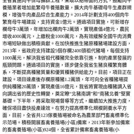
全省實施肉牛保母擴群工程，采取以點帶面的方式，鼓勵肉牛
養殖業者增加能繁母牛養殖數量，擴大肉牛基礎母牛生產群規
模，增強牛肉產品綜合生產能力。2014年計劃支持400個肉牛
繁育母牛場建設，支持資金1億元。通過項目實施，可新增存
欄母牛3萬頭，年增加出欄肉牛2萬頭，實現產值4億元，農民
增收4000萬元，上繳稅金1000萬元，為有效緩解全國牛肉消費
市場短缺做出積極貢獻。在加快推進生豬原種豬場建設方面，
2013年，省政府支持建設5個存欄2400頭祖代豬場，每個支持
1000萬元，解決我省祖代種豬完全依靠引進，制約產業發展的
瓶頸問題。通過項目的實施，逐步健全我省生豬良種繁育體
系，不斷提高種豬質量和優質種豬供給能力。目前，項目正在
建設。項目達產後存欄原種豬1.2萬頭，年可向全省種豬場提
供純種豬20萬頭，實現產值16億元，我省將實現由種豬調入省
向調出省的歷史性轉變，奠定瞭“北豬南調”和“南豬北養”堅實
基礎。下半年，將采取現場督導等方式，繼續加大推進力度，
確保項目盡快投產達效。在努力提高標準化規模飼養水平方
面，目前，全省共123傢養殖場被命名為農業部門畜禽標準化
示范場。積極開展畜禽養殖場(小區)備案，2013年新參加備案
的畜禽養殖場(小區)924個，全省累計備案畜禽養殖場(小