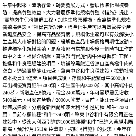
牛集中起來，盤活存量，轉變發展方式，發展標準化規模養
殖，提高養殖效益。大力發展標準化規模養殖《措施》提出，
“實施肉牛保母擴群工程，加快生豬原種場、畜禽標準化規模
養殖場建設。”祖偉告訴記者，標準化生產可以有效管控全產
業鏈產品安全，提高商品整齊度；規模化生產可以有效解決小
生產與大市場對接的問題，緩解畜產品市場價格周期性波動。
推進標準化規模養殖，是畜牧部門當前和今後一個時期工作的
重中之重。祖偉介紹說，畜牧部門實施“肉牛保母擴群”工程，
推進和牛良種場建設項目，填補瞭黑龍江省無自產高檔牛肉的
空白。通過實施龍江元盛、肇東中谷和牛良種建設，拉動社會
資本投資3.4億元。項目建成後，存欄和牛能繁母牛6000頭，
年出欄優質育肥牛6000頭，年生產牛肉2400噸，其中高端牛肉
240噸，新增產值8億元、稅金2400萬元，年可實現農民增收
5400萬元，可安置勞動力2000人就業。目前，龍江元盛項目已
經完成建設，分別從新西蘭和澳大利亞引進純種“和牛”2000
頭，目前存欄純種“和牛”3500頭。肇東中谷和牛有限公司正在
建設中，從澳大利亞引進的1000頭純種“和牛”已進入黃驊港隔
離場，預計7月15日到達肇東。按照《措施》的要求，今年在