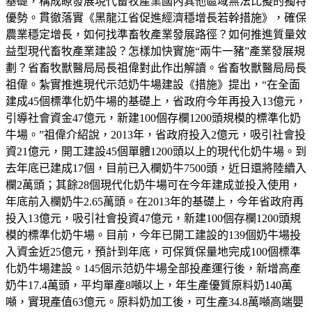
基礎，構成瞭發展現代畜牧產業國內其他區域無法比擬的獨特
優勢。貫徹落實《黑龍江省促進經濟穩增長若幹措施》，確保
農業穩定增長，如何找準畜牧產業發展路徑？如何推進質量效
益型現代畜牧產業建設？怎樣加快實施“兩牛一豬”產業發展規
劃？省畜牧獸醫局局長祖偉對此作出解讀。省畜牧獸醫局局長
祖偉。紮實推進現代示范奶牛場建設《措施》提出，“在全面
建成45個標準化奶牛場的基礎上，省政府今年再投入13億元，
引導社會資金47億元，新建100個存欄1200頭規模的標準化奶
牛場。”祖偉介紹說，2013年，省政府投入2億元，吸引社會投
資21億元，開工建設45個單體1200頭以上的現代化奶牛場。到
去年底已建成17個，目前已入欄奶牛7500頭，近日還將陸續入
欄2萬頭；其餘28個現代化奶牛場可在今年建成並投入使用，
年底前入欄奶牛2.65萬頭。在2013年的基礎上，今年省政府再
投入13億元，吸引社會投資47億元，新建100個存欄1200頭規
模的標準化奶牛場。目前，今年已開工建設的139個奶牛場投
入資金近25億元，預計到年底，可保質保量地完成100個標準
化奶牛場建設。145個示范奶牛場全部投產運行後，新增高產
奶牛17.4萬頭，平均單產8噸以上，年生產優質原料奶140萬
噸，實現產值63億元。原料奶加工後，可生產34.8萬噸高端嬰