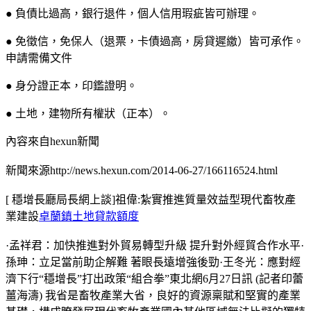
● 負債比過高，銀行退件，個人信用瑕疵皆可辦理。
● 免徵信，免保人（退票，卡債過高，房貸遲繳）皆可承作。
申請需備文件
● 身分證正本，印鑑證明。
● 土地，建物所有權狀（正本）。
內容來自hexun新聞
新聞來源http://news.hexun.com/2014-06-27/166116524.html
[ 穩增長廳局長網上談]祖偉:紮實推進質量效益型現代畜牧產
業建設
卓蘭鎮土地貸款額度
·孟祥君：加快推進對外貿易轉型升級 提升對外經貿合作水平·
孫珅：立足當前助企解難 著眼長遠增強後勁·王冬光：應對經
濟下行“穩增長”打出政策“組合拳”東北網6月27日訊 (記者印蕾
薑海濤) 我省是畜牧產業大省，良好的資源稟賦和堅實的產業