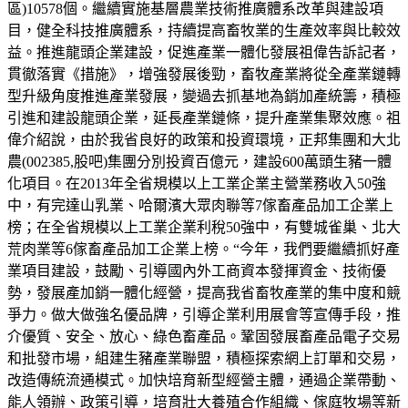
區)10578個。繼續實施基層農業技術推廣體系改革與建設項
目，健全科技推廣體系，持續提高畜牧業的生產效率與比較效
益。推進龍頭企業建設，促進產業一體化發展祖偉告訴記者，
貫徹落實《措施》，增強發展後勁，畜牧產業將從全產業鏈轉
型升級角度推進產業發展，變過去抓基地為銷加產統籌，積極
引進和建設龍頭企業，延長產業鏈條，提升產業集聚效應。祖
偉介紹說，由於我省良好的政策和投資環境，正邦集團和大北
農(002385,股吧)集團分別投資百億元，建設600萬頭生豬一體
化項目。在2013年全省規模以上工業企業主營業務收入50強
中，有完達山乳業、哈爾濱大眾肉聯等7傢畜產品加工企業上
榜；在全省規模以上工業企業利稅50強中，有雙城雀巢、北大
荒肉業等6傢畜產品加工企業上榜。“今年，我們要繼續抓好產
業項目建設，鼓勵、引導國內外工商資本發揮資金、技術優
勢，發展產加銷一體化經營，提高我省畜牧產業的集中度和競
爭力。做大做強名優品牌，引導企業利用展會等宣傳手段，推
介優質、安全、放心、綠色畜產品。鞏固發展畜產品電子交易
和批發市場，組建生豬產業聯盟，積極探索網上訂單和交易，
改造傳統流通模式。加快培育新型經營主體，通過企業帶動、
能人領辦、政策引導，培育壯大養殖合作組織、傢庭牧場等新