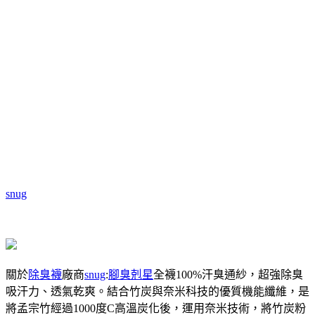
snug
關於
除臭襪
廠商
snug
:
腳臭剋星
全襪100%汗臭通紗，超強除臭
吸汗力、透氣乾爽。結合竹炭與奈米科技的優質機能纖維，是
將孟宗竹經過1000度C高溫炭化後，運用奈米技術，將竹炭粉