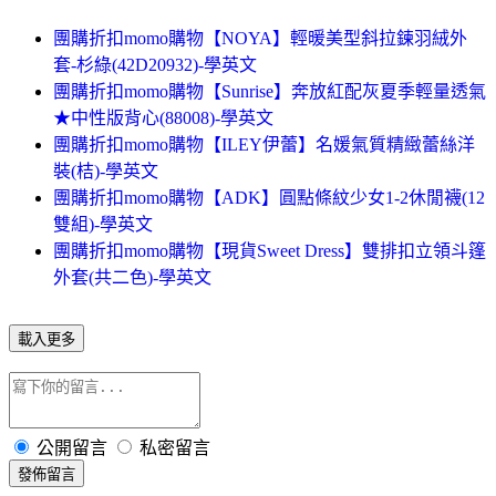
團購折扣momo購物【NOYA】輕暖美型斜拉鍊羽絨外
套-杉綠(42D20932)-學英文
團購折扣momo購物【Sunrise】奔放紅配灰夏季輕量透氣
★中性版背心(88008)-學英文
團購折扣momo購物【ILEY伊蕾】名媛氣質精緻蕾絲洋
裝(桔)-學英文
團購折扣momo購物【ADK】圓點條紋少女1-2休閒襪(12
雙組)-學英文
團購折扣momo購物【現貨Sweet Dress】雙排扣立領斗篷
外套(共二色)-學英文
載入更多
公開留言
私密留言
發佈留言