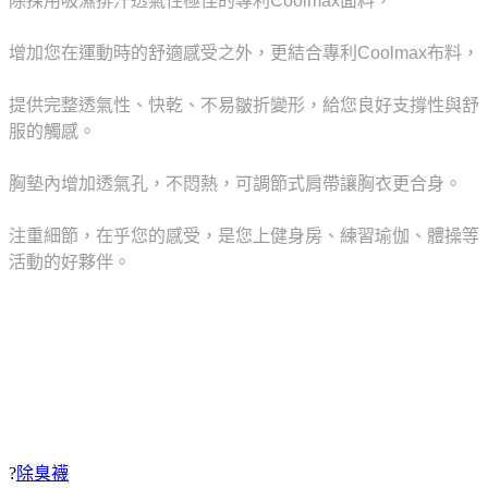
除採用吸濕排汗透氣性極佳的專利Coolmax面料，
增加您在運動時的舒適感受之外，更結合專利Coolmax布料，
提供完整透氣性、快乾、不易皺折變形，給您良好支撐性與舒
服的觸感。
胸墊內增加透氣孔，不悶熱，可調節式肩帶讓胸衣更合身。
注重細節，在乎您的感受，是您上健身房、練習瑜伽、體操等
活動的好夥伴。
?
除臭襪