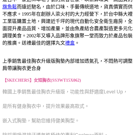
旗魚鬆
而遠近馳名，由於口味、手藝傳統道地，貨真價實而供
不應求。1995年在創辦人梁火村的大力經營下，於台中縣大裡
工業區購置土地，興建近千坪的現代自動化安全衛生廠房，全
面提升產品品質、增加產量，並由魚產結合農產製造更多元化
調理美食。2002年又導入品牌形象旗聚一堂而致力於產品包裝
的推廣。送禮最佳的選擇丸文
禮盒
。
上季銷售最佳胸衣升級版胸墊內部增加透氣孔，不悶熱可調整
肩帶讓胸衣更合身
【SKECHERS】女短胸衣(SS3WT15X062)
韓國上季銷售最佳胸衣升級版，功能性與舒適度Level Up，
是所有健身胸衣中，提升效果最高款式。
嵌入式胸墊，幫助您維持健美胸型。