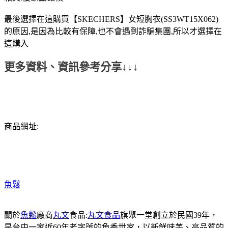
最後選擇在這購買【SKECHERS】女短胸衣(SS3WT15X062)
的原因,是因為比較有保障,也不會遇到詐騙集團,所以才選擇在
這購入
更多資料、資訊參考分享↓↓↓
商品網址:
魚鬆
關於
魚鬆
廠商
丸文
食品:
丸文食品
旗聚一堂創立於民國39年，
是台中一家近60年老字號的魚香世家，以新鮮味美、高品質的