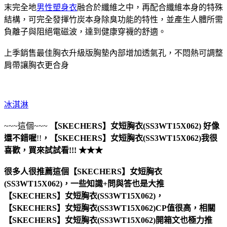
末完全地
男性塑身衣
融合於纖維之中，再配合纖維本身的特殊
結構，可完全發揮竹炭本身除臭功能的特性，並產生人體所需
負離子與阻絕電磁波，達到健康穿襪的舒適。
上季銷售最佳胸衣升級版胸墊內部增加透氣孔，不悶熱可調整
肩帶讓胸衣更合身
冰淇淋
~~~這個~~~
【SKECHERS】女短胸衣(SS3WT15X062)
好像
還不錯喔
!!
，
【SKECHERS】女短胸衣(SS3WT15X062)
我很
喜歡，買來試試看!!! ★★★
很多人很推薦這個【SKECHERS】女短胸衣
(SS3WT15X062)，一些知識+問與答也是大推
【SKECHERS】女短胸衣(SS3WT15X062)，
【SKECHERS】女短胸衣(SS3WT15X062)CP值很高，相關
【SKECHERS】女短胸衣(SS3WT15X062)開箱文也極力推