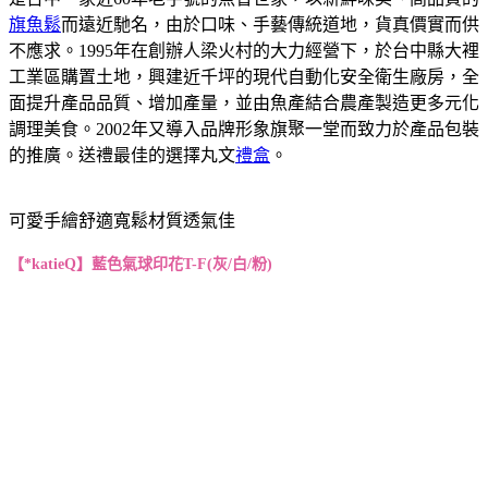
旗魚鬆
而遠近馳名，由於口味、手藝傳統道地，貨真價實而供
不應求。1995年在創辦人梁火村的大力經營下，於台中縣大裡
工業區購置土地，興建近千坪的現代自動化安全衛生廠房，全
面提升產品品質、增加產量，並由魚產結合農產製造更多元化
調理美食。2002年又導入品牌形象旗聚一堂而致力於產品包裝
的推廣。送禮最佳的選擇丸文
禮盒
。
可愛手繪舒適寬鬆材質透氣佳
【*katieQ】藍色氣球印花T-F(灰/白/粉)