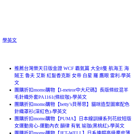
學英文
推薦台灣樂天日版金證 WCF 霸氣篇 大全8隻 航海王 海
賊王 魯夫 艾斯 紅髮香克斯 女帝 白星 羅 鷹眼 雷利-學英
文
團購折扣momo購物【I-meteor中大尺碼】長版條紋混羊
毛針織外套PA1161(條紋咖)-學英文
團購折扣momo購物【betty’s貝蒂思】貓咪造型圖案配色
針織罩衫(深紅色)-學英文
團購折扣momo購物【PUMA】日本線訓練系列花紋短版
女運動背心-運動內衣 韻律 有氧 瑜珈(黑桃紅)-學英文
團購折扣momo購物【JET-WELL】日系連帽高級麂皮薄