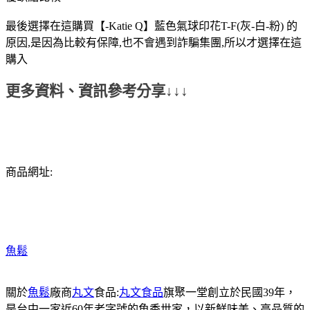
最後選擇在這購買【-Katie Q】藍色氣球印花T-F(灰-白-粉) 的
原因,是因為比較有保障,也不會遇到詐騙集團,所以才選擇在這
購入
更多資料、資訊參考分享↓↓↓
商品網址:
魚鬆
關於
魚鬆
廠商
丸文
食品:
丸文食品
旗聚一堂創立於民國39年，
是台中一家近60年老字號的魚香世家，以新鮮味美、高品質的