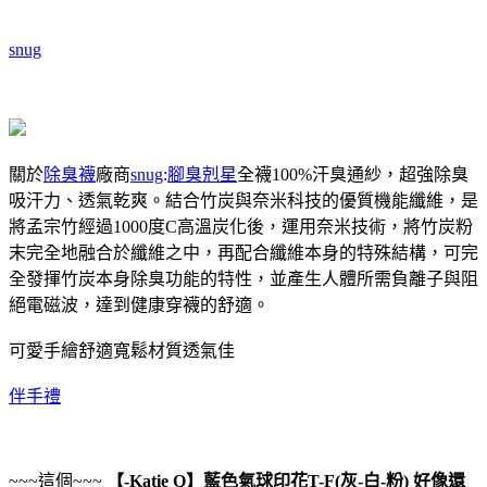
snug
關於
除臭襪
廠商
snug
:
腳臭剋星
全襪100%汗臭通紗，超強除臭
吸汗力、透氣乾爽。結合竹炭與奈米科技的優質機能纖維，是
將孟宗竹經過1000度C高溫炭化後，運用奈米技術，將竹炭粉
末完全地融合於纖維之中，再配合纖維本身的特殊結構，可完
全發揮竹炭本身除臭功能的特性，並產生人體所需負離子與阻
絕電磁波，達到健康穿襪的舒適。
可愛手繪舒適寬鬆材質透氣佳
伴手禮
~~~這個~~~
【-Katie Q】藍色氣球印花T-F(灰-白-粉)
好像還