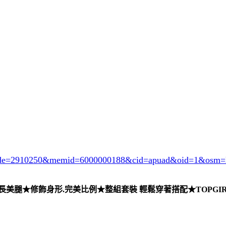
ode=2910250
&memid=6000000188&cid=apuad&oid=1&osm=l
長美腿★修飾身形.完美比例★整組套裝 輕鬆穿著搭配★TOPGI