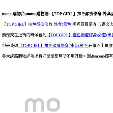
momo購物台,momo購物網:【TOP GIRL】撞色顯瘦修身-外套(
【TOP GIRL】撞色顯瘦修身-外套(黑色)
哪裡買最便宜.心得文.
前幾天在逛街的時候看到
【TOP GIRL】撞色顯瘦修身-外套(黑
但是我想
【TOP GIRL】撞色顯瘦修身-外套(黑色)
在網路上買應
各大網路購物網為求有好業績都無所不用其極。因為momo都有送3