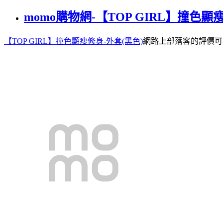
momo購物網-【TOP GIRL】撞色顯
【TOP GIRL】撞色顯瘦修身-外套(黑色)
網路上部落客的評價可