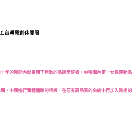
RL台灣原創休閒服
到十年的時間內就累積了無數的品牌愛好者，坐穩國內第一女性運動品
，韓國，中國進行實體通路的架設，在原有高品質的血統中再加入時尚的