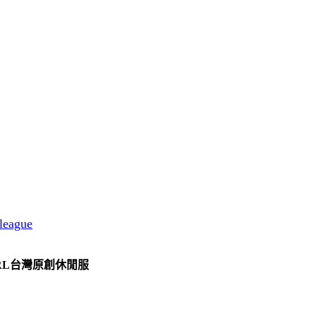
eague
RL台灣原創休閒服