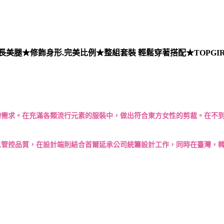
長美腿★修飾身形.完美比例★整組套裝 輕鬆穿著搭配★TOPGI
者的需求。在充滿各類流行元素的服裝中，做出符合東方女性的剪裁。在不
中心，以管控品質，在設計端則結合首爾延承公司統籌設計工作，同時在臺灣