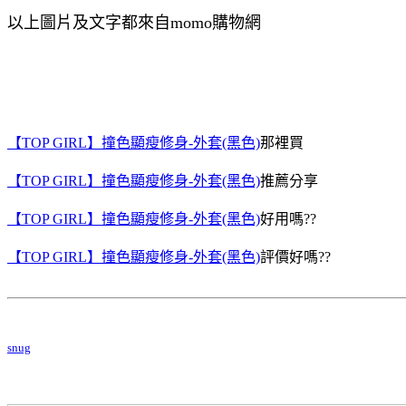
以上圖片及文字都來自momo購物網
【TOP GIRL】撞色顯瘦修身-外套(黑色)
那裡買
【TOP GIRL】撞色顯瘦修身-外套(黑色)
推薦分享
【TOP GIRL】撞色顯瘦修身-外套(黑色)
好用嗎??
【TOP GIRL】撞色顯瘦修身-外套(黑色)
評價好嗎??
snug