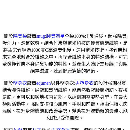
關於
除臭襪
廠商
snug
:
腳臭剋星
全襪100%汗臭通紗，超強除臭
吸汗力、透氣乾爽。結合竹炭與奈米科技的優質機能纖維，是
將孟宗竹經過1000度C高溫炭化後，運用奈米技術，將竹炭粉
末完全地融合於纖維之中，再配合纖維本身的特殊結構，可完
全發揮竹炭本身除臭功能的特性，並產生人體所需負離子與阻
絕電磁波，達到健康穿襪的舒適。
關於
塑身衣
廠商
equmen
男性塑身衣:
男塑身衣
的設計強調材質
結合彈性纖維、尼龍和聚酯纖維，能自然收緊腰腹脂肪、提拉
肩膀，更可以和緩地拉直背部，以達到調整姿勢身型。在最大
極限活動中，協助支撐核心肌肉、手肘和前臂，藉由保持肌肉
溫暖、提升身體機能和改善姿勢，幫助提升運動時的最佳肌能
和減少受傷風險。