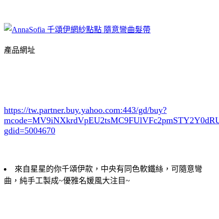
產品網址
https://tw.partner.buy.yahoo.com:443/gd/buy?
mcode=MV9iNXkrdVpEU2tsMC9FUlVFc2pmSTY2Y0d
gdid=5004670
來自星星的你千頌伊款，中央有同色軟鐵絲，可隨意彎
曲，純手工製成~優雅名媛風大注目~