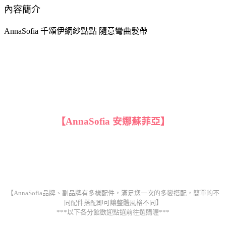
內容簡介
AnnaSofia 千頌伊網紗點點 隨意彎曲髮帶
【AnnaSofia 安娜蘇菲亞】
【AnnaSofia品牌、副品牌有多樣配件，滿足您一次的多變搭配，簡單的不
同配件搭配即可讓整體風格不同】
***以下各分館歡迎點選前往選購喔***