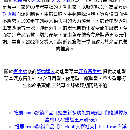
關於
魚鬆
廠商
丸文
食品:
丸文食品
旗聚一堂創立於民國39年，
是台中一家近60年老字號的魚香世家，以新鮮味美、高品質的
旗魚鬆
而遠近馳名，由於口味、手藝傳統道地，貨真價實而供
不應求。1995年在創辦人梁火村的大力經營下，於台中縣大裡
工業區購置土地，興建近千坪的現代自動化安全衛生廠房，全
面提升產品品質、增加產量，並由魚產結合農產製造更多元化
調理美食。2002年又導入品牌形象旗聚一堂而致力於產品包裝
的推廣。
關於
衛生棉
廠商
舒適達人
功能型草本
漢方衛生棉
:提供功能型
草本漢方衛生棉,包含日用型、夜用型、護墊型、量少型等衛
生棉產品資訊,天然草本舒緩經期悶熱不適
推薦momo熱銷商品【鱷魚新多功能氣霧式】白蟻蹣蟑殺
蟲劑12入(贈鱷王牙刷6支)
推薦momo熱銷商品【Davidoff大衛杜夫】Sea Rose 海洋