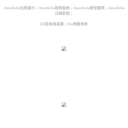
AnnaSofia玩美圍巾；AnnaSofia甜美髮飾；AnnaSofia摩登腰帶；AnnaSofia
日韓歐帽；
DZ歐美風墨鏡；Oia瑰麗美飾