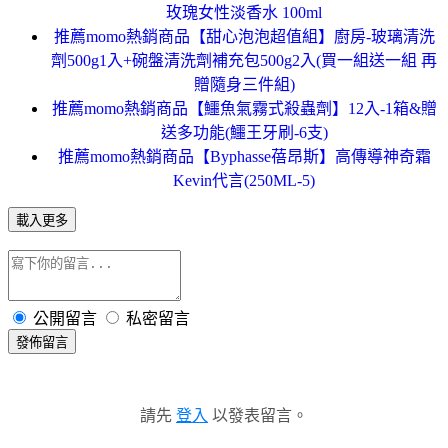
玫瑰女性淡香水 100ml
推薦momo熱銷商品【甜心泡泡超值組】廚房-玻璃清洗
劑500g1入+碗盤清洗劑補充包500g2入(買一組送一組 再
贈隨身三件組)
推薦momo熱銷商品【鱷魚氣霧式殺蟲劑】12入-1箱&贈
送多功能(鱷王牙刷-6支)
推薦momo熱銷商品【Byphasse蓓昂斯】高傳導神奇霜
Kevin代言(250ML-5)
載入更多
公開留言
私密留言
發佈留言
請先
登入
以發表留言。