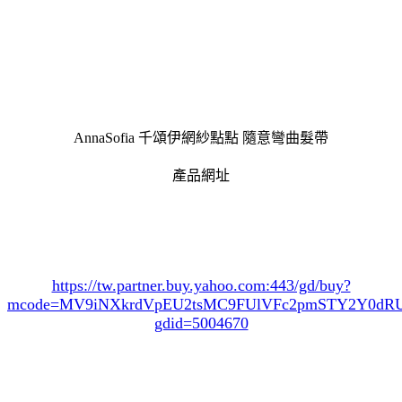
AnnaSofia 千頌伊網紗點點 隨意彎曲髮帶
產品網址
https://tw.partner.buy.yahoo.com:443/gd/buy?
mcode=MV9iNXkrdVpEU2tsMC9FUlVFc2pmSTY2Y0d
gdid=5004670