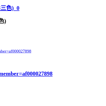
三色)_0
色)
ber=af000027898
?member=af000027898