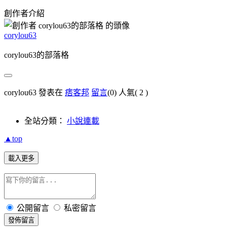
創作者介紹
corylou63
corylou63的部落格
corylou63 發表在
痞客邦
留言
(0)
人氣(
2
)
全站分類：
小說連載
▲top
載入更多
公開留言
私密留言
發佈留言