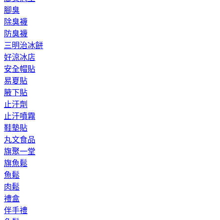
腳臭
除臭襪
防臭襪
三明治冰餅
好涼冰店
安全帽貼
易夏貼
腋下貼
止汗劑
止汗噴霧
鞋墊貼
丸文食品
旗聚一堂
旗魚鬆
魚鬆
肉鬆
禮盒
伴手禮