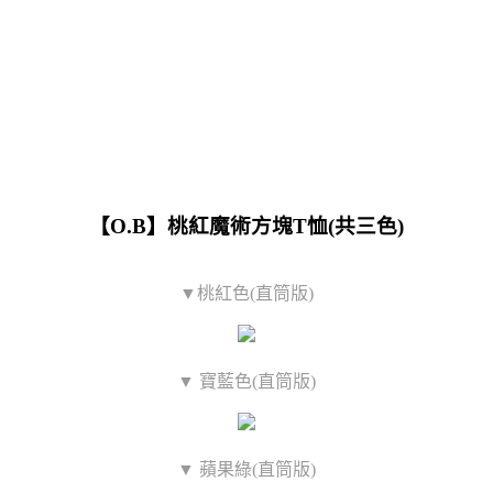
【O.B】桃紅魔術方塊T恤(共三色)
▼桃紅色(直筒版)
▼ 寶藍色(直筒版)
▼ 蘋果綠(直筒版)