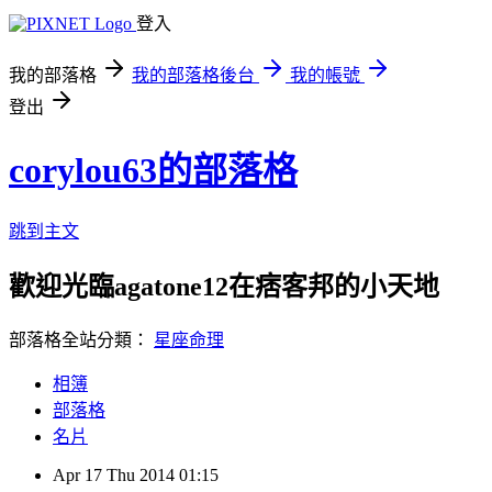
登入
我的部落格
我的部落格後台
我的帳號
登出
corylou63的部落格
跳到主文
歡迎光臨agatone12在痞客邦的小天地
部落格全站分類：
星座命理
相簿
部落格
名片
Apr
17
Thu
2014
01:15