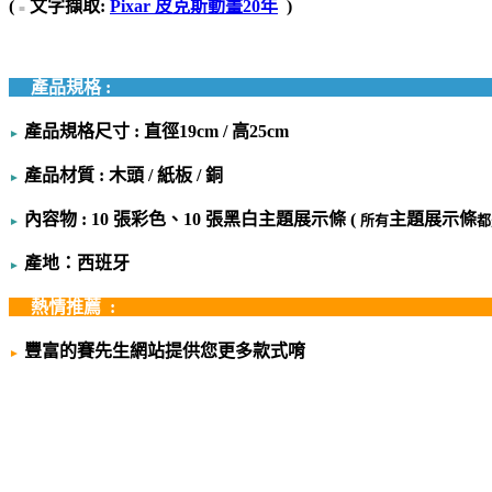
(
文字擷取:
Pixar 皮克斯動畫20年
)
■
產品規格 :
產品規格尺寸
:
直徑19cm / 高25cm
►
產品材質
:
木頭 / 紙板 / 銅
►
內容物
:
10 張彩色、10 張黑白主題展示條 (
主題展示條
所有
都
►
產地：西班牙
►
熱情推薦 :
豐富的賽先生網站提供您更多款式唷
►