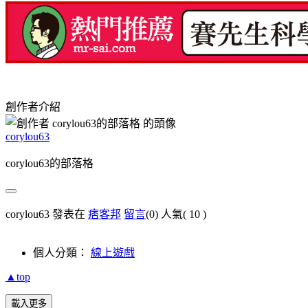
創作者介紹
corylou63
corylou63的部落格
corylou63 發表在
痞客邦
留言
(0)
人氣(
10
)
個人分類：
線上遊戲
▲top
載入更多