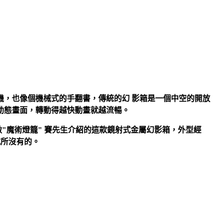
，也像個機械式的手翻書，傳統的幻 影箱是一個中空的開放
動態畫面，轉動得越快動畫就越流暢。
"魔術燈籠" 賽先生介紹的這款鏡射式金屬幻影箱，外型經
式所沒有的。