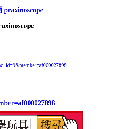
xinoscope
noscope
mc_id=9
&member=af000027898
ember=af000027898