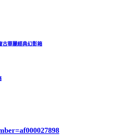
cenes復古華麗經典幻影箱
箱
ember=af000027898